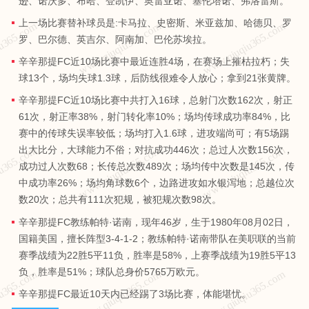
逊、诺沃多、布哈、登凯伊、奥雷亚诺、塞伦塔诺、弗洛雷斯。
上一场比赛替补球员是:卡马拉、史密斯、米亚兹加、哈德贝、罗
罗、巴尔德、英吉尔、阿南加、巴伦苏埃拉。
辛辛那提FC近10场比赛中最近连胜4场，在赛场上摧枯拉朽；失
球13个，场均失球1.3球，后防线很难令人放心；拿到21张黄牌。
辛辛那提FC近10场比赛中共打入16球，总射门次数162次，射正
61次，射正率38%，射门转化率10%；场均传球成功率84%，比
赛中的传球失误率较低；场均打入1.6球，进攻端尚可；有5场踢
出大比分，大球能力不俗；对抗成功446次；总过人次数156次，
成功过人次数68；长传总次数489次；场均传中次数是145次，传
中成功率26%；场均角球数6个，边路进攻如水银泻地；总越位次
数20次；总共有111次犯规，被犯规次数98次。
辛辛那提FC教练帕特·诺南，现年46岁，生于1980年08月02日，
国籍美国，擅长阵型3-4-1-2；教练帕特·诺南带队在美职联的当前
赛季战绩为22胜5平11负，胜率是58%，上赛季战绩为19胜5平13
负，胜率是51%；球队总身价5765万欧元。
辛辛那提FC最近10天内已经踢了3场比赛，体能堪忧。