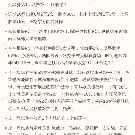
列联赛第1，联赛第2，联赛第2。
近期10场比赛6胜2平2负，胜率60%，其中主场3胜1平0负，主场
胜率75%，主场拿分能力强悍。
辛辛那提FC上一场美职联赛场3-3战平达拉斯FC，两队毫不留情
面，犹如火星撞地球。
辛辛那提FC与华盛顿联最近6次交手，4胜1平1负，交手胜率
67%，心理占优；两队最近一次交手在美职联赛场，时间是2025
年04月13日，当时华盛顿联不敌辛辛那提FC，比分是0-1。
上一场比赛中辛辛那提FC率先进球，却被达拉斯FC扳平比分，最
终也没能取胜；球员布哈收获1个进球、球员登凯伊收获1个进
球、球员巴伦苏埃拉收获1个进球；有14次关键传球，；有1次助
攻；球员塞伦塔诺扑救2次，扑救成功率-50%；被对方球员塞巴
斯蒂安·伊贝哈在92分钟打入绝平球痛失胜局；获得15次任意球机
会，但都没能攻破对方门将十指关。
上一场比赛中获得1个点球机会，全部罚中。
上一场比赛首发球员是:鲍威尔、耶德林、桑托斯、埃文德、罗宾