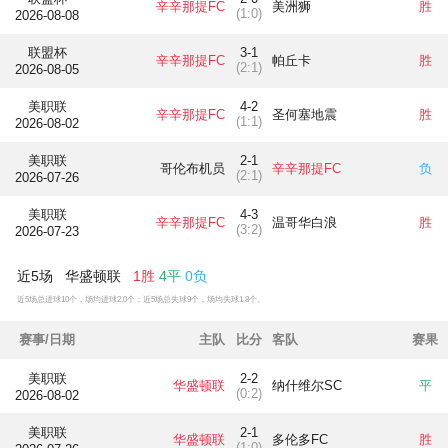
辛辛那提FC
美洲狮
胜
(1:0)
2026-08-08
联盟杯
3-1
辛辛那提FC
帕丘卡
胜
(2:1)
2026-08-05
美职联
4-2
辛辛那提FC
圣何塞地震
胜
(1:1)
2026-08-02
美职联
2-1
哥伦布机员
辛辛那提FC
负
(2:1)
2026-07-26
美职联
4-3
辛辛那提FC
温哥华白浪
胜
(3:2)
2026-07-23
近5场 华盛顿联
1胜
4平
0负
近5场总进球10个，场均进球2.0个；近5场总失球9个，场均失球1.8个。
赛事/日期
主队
比分
客队
赛果
美职联
2-2
华盛顿联
纳什维尔SC
平
(0:2)
2026-08-02
美职联
2-1
华盛顿联
多伦多FC
胜
(1:0)