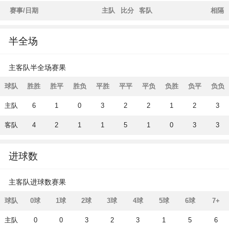
赛事/日期
主队
比分
客队
相隔
半全场
主客队半全场赛果
球队
胜胜
胜平
胜负
平胜
平平
平负
负胜
负平
负负
主队
6
1
0
3
2
2
1
2
3
客队
4
2
1
1
5
1
0
3
3
进球数
主客队进球数赛果
球队
0球
1球
2球
3球
4球
5球
6球
7+
主队
0
0
3
2
3
1
5
6