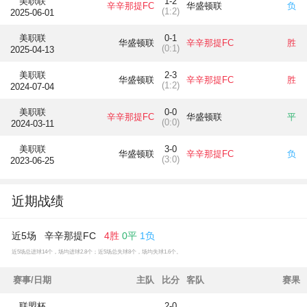
美职联
1-2
辛辛那提FC
华盛顿联
负
(1:2)
2025-06-01
美职联
0-1
华盛顿联
辛辛那提FC
胜
(0:1)
2025-04-13
美职联
2-3
华盛顿联
辛辛那提FC
胜
(1:2)
2024-07-04
美职联
0-0
辛辛那提FC
华盛顿联
平
(0:0)
2024-03-11
美职联
3-0
华盛顿联
辛辛那提FC
负
(3:0)
2023-06-25
近期战绩
近5场 辛辛那提FC
4胜
0平
1负
近5场总进球14个，场均进球2.8个；近5场总失球8个，场均失球1.6个。
赛事/日期
主队
比分
客队
赛果
联盟杯
2-0