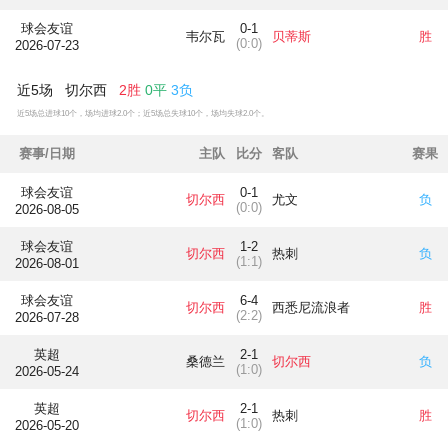
球会友谊
0-1
韦尔瓦
贝蒂斯
胜
(0:0)
2026-07-23
近5场 切尔西
2胜
0平
3负
近5场总进球10个，场均进球2.0个；近5场总失球10个，场均失球2.0个。
赛事/日期
主队
比分
客队
赛果
球会友谊
0-1
切尔西
尤文
负
(0:0)
2026-08-05
球会友谊
1-2
切尔西
热刺
负
(1:1)
2026-08-01
球会友谊
6-4
切尔西
西悉尼流浪者
胜
(2:2)
2026-07-28
英超
2-1
桑德兰
切尔西
负
(1:0)
2026-05-24
英超
2-1
切尔西
热刺
胜
(1:0)
2026-05-20