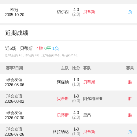
欧冠
4-0
切尔西
贝蒂斯
负
(2:0)
2005-10-20
近期战绩
近5场 贝蒂斯
4胜
0平
1负
近5场总进球9个，场均进球1.8个；近5场总失球2个，场均失球0.4个。
赛事/日期
主队
比分
客队
赛果
球会友谊
1-3
阿森纳
贝蒂斯
胜
(1:3)
2026-08-06
球会友谊
1-0
贝蒂斯
阿尔梅里亚
胜
(0:0)
2026-08-02
球会友谊
4-0
贝蒂斯
里昂
胜
(2:0)
2026-07-30
球会友谊
1-0
格拉纳达
贝蒂斯
负
(1:0)
2026-07-26