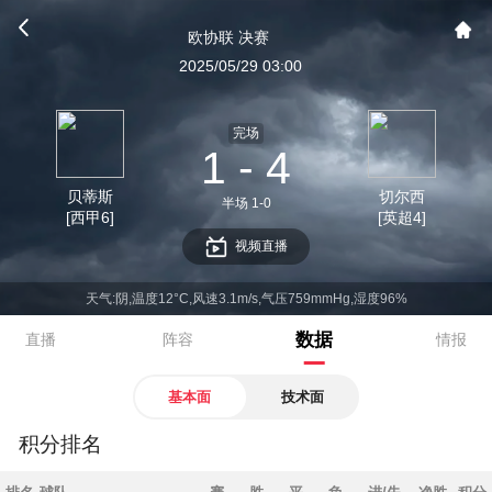
欧协联 决赛
2025/05/29 03:00
完场
1 - 4
贝蒂斯
切尔西
半场 1-0
[西甲6]
[英超4]
视频直播
天气:阴,温度12°C,风速3.1m/s,气压759mmHg,湿度96%
数据
直播
阵容
情报
基本面
技术面
积分排名