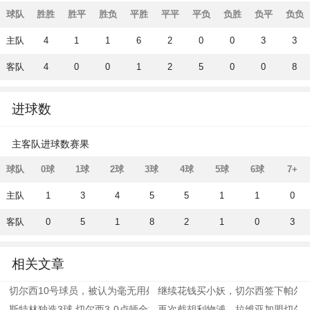
球队
胜胜
胜平
胜负
平胜
平平
平负
负胜
负平
负负
主队
4
1
1
6
2
0
0
3
3
客队
4
0
0
1
2
5
0
0
8
进球数
主客队进球数赛果
球队
0球
1球
2球
3球
4球
5球
6球
7+
主队
1
3
4
5
5
1
1
0
客队
0
5
1
8
2
1
0
3
相关文章
切尔西10号球员，被认为毫无用处，更应该加盟阿森纳
继续花钱买小妖，切尔西签下帕尔
斯特林独造3球 切尔西3-0卢顿全场集锦
再次截胡利物浦，拉维亚加盟切尔