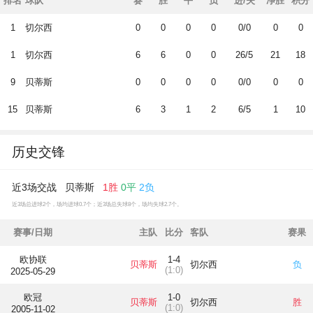
排名
球队
赛
胜
平
负
进/失
净胜
积分
切尔西
1
0
0
0
0
0/0
0
0
切尔西
1
6
6
0
0
26/5
21
18
贝蒂斯
9
0
0
0
0
0/0
0
0
贝蒂斯
15
6
3
1
2
6/5
1
10
历史交锋
近3场交战 贝蒂斯
1胜
0平
2负
近3场总进球2个，场均进球0.7个；近3场总失球8个，场均失球2.7个。
赛事/日期
主队
比分
客队
赛果
欧协联
1-4
贝蒂斯
切尔西
负
(1:0)
2025-05-29
欧冠
1-0
贝蒂斯
切尔西
胜
(1:0)
2005-11-02