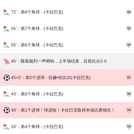
72' - 第8个角球 - (卡拉巴克)
55' - 第7个角球 - (卡拉巴克)
55' - 第6个角球 - (卡拉巴克)
45' - 随着裁判一声哨响，上半场结束，目前比分2-0
45+2' - 第2个进球 - 拉赫•佐比尔(卡拉巴克)
43' - 第5个角球 - (卡拉巴克)
30' - 第1个进球！球进啦！卡拉巴克取得本场比赛领先！
16' - 第4个角球 - (卡拉巴克)