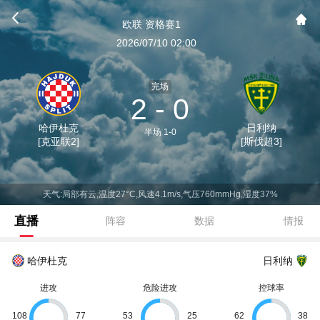
欧联 资格赛1
2026/07/10 02:00
完场
2 - 0
哈伊杜克
日利纳
半场 1-0
[克亚联2]
[斯伐超3]
天气:局部有云,温度27°C,风速4.1m/s,气压760mmHg,湿度37%
直播
阵容
数据
情报
哈伊杜克
日利纳
进攻
危险进攻
控球率
108
77
53
25
62
38