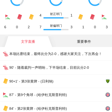
射正球门
4
1
射偏球门
6
0
2
7
3
1
0
3
文字直播
重要事件
本场比赛结束，最终比分为2-0，感谢大家关注，下次再会！
90' - 随着裁判一声哨响，下半场结束，目前比分2-0
90+1' - 第3张黄牌 - (日利纳)
87' - 第9个角球 - (哈伊杜克斯普利特)
84' - 第2张黄牌 - (哈伊杜克斯普利特)