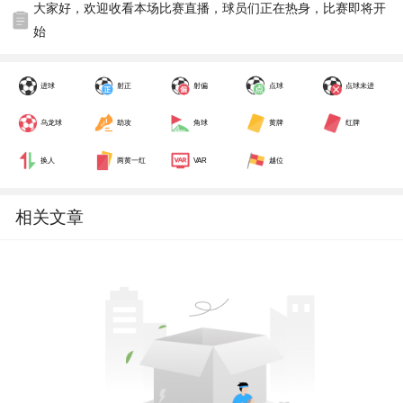
大家好，欢迎收看本场比赛直播，球员们正在热身，比赛即将开
始
进球
射正
射偏
点球
点球未进
乌龙球
助攻
角球
黄牌
红牌
换人
两黄一红
VAR
越位
相关文章