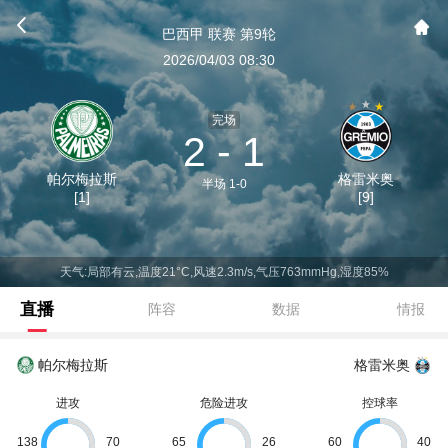
巴西甲 联赛 第9轮
2026/04/03 08:30
完场
2 - 1
帕尔梅拉斯
格雷米奥
半场 1-0
[1]
[9]
天气:局部有云,温度21°C,风速2.3m/s,气压763mmHg,湿度85%
直播
阵容
数据
情报
帕尔梅拉斯
格雷米奥
进攻
危险进攻
控球率
138
70
65
26
60
40