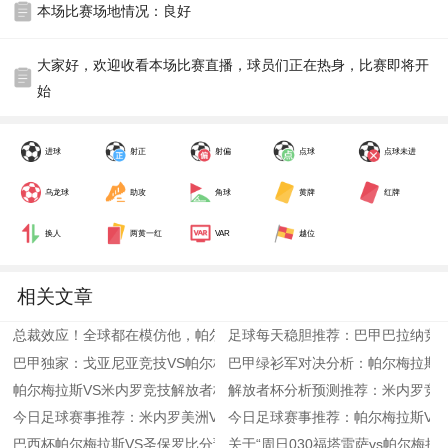
本场比赛场地情况：良好
大家好，欢迎收看本场比赛直播，球员们正在热身，比赛即将开
始
进球
射正
射偏
点球
点球未进
乌龙球
助攻
角球
黄牌
红牌
换人
两黄一红
VAR
越位
相关文章
总裁效应！全球都在模仿他，帕尔梅拉斯女足也不例外。
足球每天稳胆推荐：巴甲巴拉纳竞技
巴甲独家：戈亚尼亚竞技VS帕尔梅拉斯比分预测推荐，主队急需保级
巴甲绿衫军对决分析：帕尔梅拉斯V
帕尔梅拉斯VS米内罗竞技解放者杯8强第二回合赛事分析推荐：追平
解放者杯分析预测推荐：米内罗竞技
今日足球赛事推荐：米内罗美洲VS帕尔梅拉斯
今日足球赛事推荐：帕尔梅拉斯VS
巴西杯帕尔梅拉斯VS圣保罗比分预测分析推荐
关于“周日030福塔雷萨vs帕尔梅拉