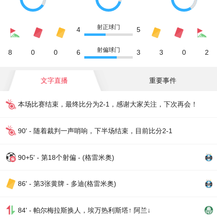
射正球门
4
5
射偏球门
8
0
0
6
3
3
0
2
文字直播
重要事件
本场比赛结束，最终比分为2-1，感谢大家关注，下次再会！
90' - 随着裁判一声哨响，下半场结束，目前比分2-1
90+5' - 第18个射偏 - (格雷米奥)
86' - 第3张黄牌 - 多迪(格雷米奥)
84' - 帕尔梅拉斯换人，埃万热利斯塔↑ 阿兰↓