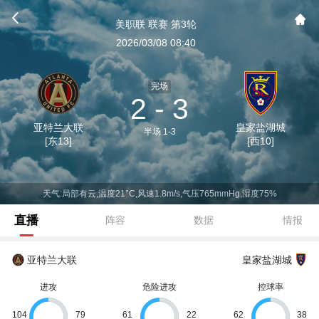
美职联 联赛 第3轮
2026/03/08 08:40
完场
2 - 3
亚特兰大联
皇家盐湖城
半场 1-3
[东13]
[西10]
天气:局部有云,温度21°C,风速1.8m/s,气压765mmHg,湿度75%
直播
阵容
数据
情报
亚特兰大联
皇家盐湖城
进攻
危险进攻
控球率
104
79
61
22
62
38