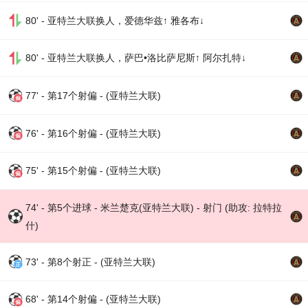
80' - 亚特兰大联换人，爱德华兹↑ 雅各布↓
80' - 亚特兰大联换人，萨巴•洛比萨尼斯↑ 阿尔扎特↓
77' - 第17个射偏 - (亚特兰大联)
76' - 第16个射偏 - (亚特兰大联)
75' - 第15个射偏 - (亚特兰大联)
74' - 第5个进球 - 米兰楚克(亚特兰大联) - 射门 (助攻: 拉特拉
什)
73' - 第8个射正 - (亚特兰大联)
68' - 第14个射偏 - (亚特兰大联)