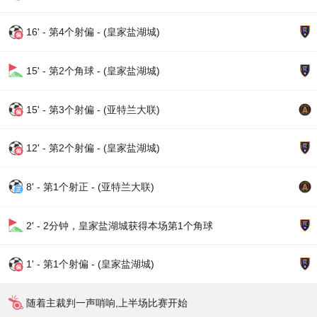
16' - 第4个射偏 - (皇家盐湖城)
15' - 第2个角球 - (皇家盐湖城)
15' - 第3个射偏 - (亚特兰大联)
12' - 第2个射偏 - (皇家盐湖城)
8' - 第1个射正 - (亚特兰大联)
2' - 2分钟，皇家盐湖城获得本场第1个角球
1' - 第1个射偏 - (皇家盐湖城)
随着主裁判一声哨响,上半场比赛开始