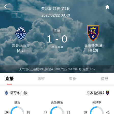
美职联 联赛 第1轮
2026/02/22 08:40
完场
1 - 0
温哥华白浪
皇家盐湖城
半场 0-0
[西3]
[西10]
天气:多云,温度8°C,风速4.8m/s,气压761mmHg,湿度56%
直播
阵容
数据
情报
温哥华白浪
皇家盐湖城
进攻
危险进攻
控球率
104
88
47
31
59
41