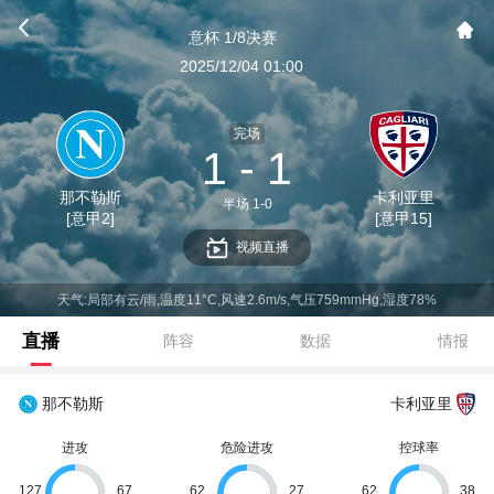
意杯 1/8决赛
2025/12/04 01:00
完场
1 - 1
那不勒斯
卡利亚里
半场 1-0
[意甲2]
[意甲15]
视频直播
天气:局部有云/雨,温度11°C,风速2.6m/s,气压759mmHg,湿度78%
直播
阵容
数据
情报
那不勒斯
卡利亚里
进攻
危险进攻
控球率
127
67
62
27
62
38