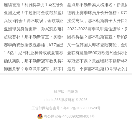
连续被拒！利雅得新月1.4亿报价奥斯梅恩遭拒
盘点那不勒斯卖人榜排名：伊瓜因9
亚洲之光！中超旧将金玟哉加盟拜仁，转会费5000万欧
德转上赛季球员身价升值榜：K77暴
兵役+转会！两不耽误，金玟哉正接受为期三周军事训练
接受离队，那不勒斯狮子大开口将
亚洲球员身价更新，孙兴慜跌落神坛，意甲冠军铁卫第一
2022-2023赛季意甲最佳进球：克
超级替补！那不勒斯官宣：买断小西蒙尼，双方签约至2026年
因祸得福？那不勒斯官宣：斯帕莱
赛季两双数据傲视群雄，k77当选意甲赛季MVP
又一位韩国人即将登陆英伦，金玟
1.5亿！尼日利亚神锋或成夏窗标王
曼联有意砸6500万欧违约金得到金
确认离队，那不勒斯冠军教头将不会与球队续约
夺冠还下课？意媒曝那不勒斯将不
卸磨杀驴？刚夺意甲冠军，那不勒斯就想解雇功勋教练，并有备选
最后一个穿那不勒斯10号球衣的男
触屏版
-
电脑版
qiuqiu365版权所有 © 2026
工信部网站备案号：粤ICP备2022000520号
粤公网安备 44030902004067号