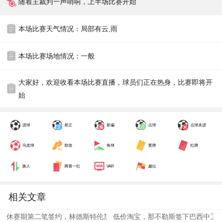
随着主裁判一声哨响，上半场比赛开始
本场比赛天气情况：局部有云,雨
本场比赛场地情况：一般
大家好，欢迎收看本场比赛直播，球员们正在热身，比赛即将开
始
进球
射正
射偏
点球
点球未进
乌龙球
助攻
角球
黄牌
红牌
换人
两黄一红
VAR
越位
相关文章
休赛期第二笔签约，林德斯特伦加盟那不勒斯
低价淘宝，那不勒斯签下巴西中卫