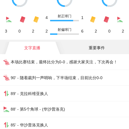
射正球门
4
1
射偏球门
3
0
2
2
6
2
0
2
文字直播
重要事件
本场比赛结束，最终比分为0-0，感谢大家关注，下次再会！
90' - 随着裁判一声哨响，下半场结束，目前比分0-0
89' - 克拉科维亚换人
88' - 第5个角球 - (华沙普洛克)
85' - 华沙普洛克换人