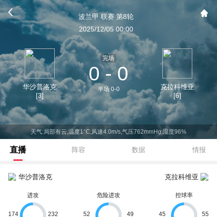
波兰甲 联赛 第8轮
2025/12/05 00:00
完场
0 - 0
华沙普洛克
克拉科维亚
半场 0-0
[3]
[6]
天气:局部有云,温度1°C,风速4.0m/s,气压762mmHg,湿度96%
直播
阵容
数据
情报
华沙普洛克
克拉科维亚
进攻
危险进攻
控球率
174
232
52
49
45
55