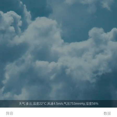
天气:多云,温度22°C,风速4.5m/s,气压753mmHg,湿度56%
阵容
数据