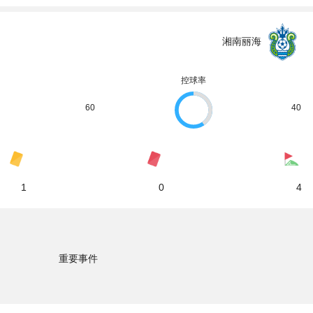
湘南丽海
控球率
60
40
1
0
4
重要事件