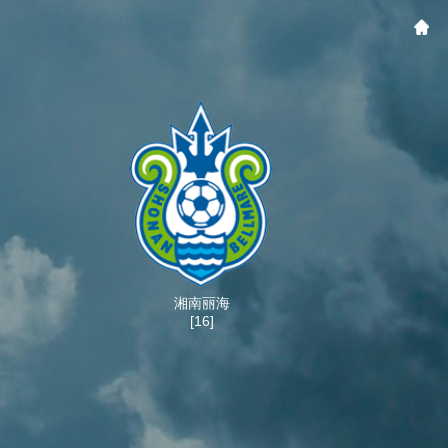
湘南丽海
[16]