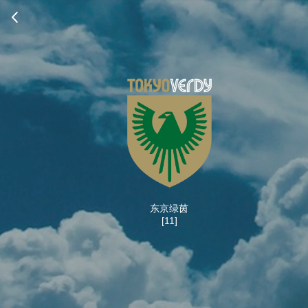
东京绿茵
[11]