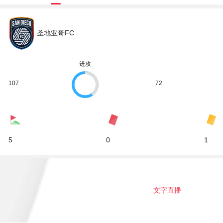
圣地亚哥FC
进攻
107
72
5
0
1
文字直播