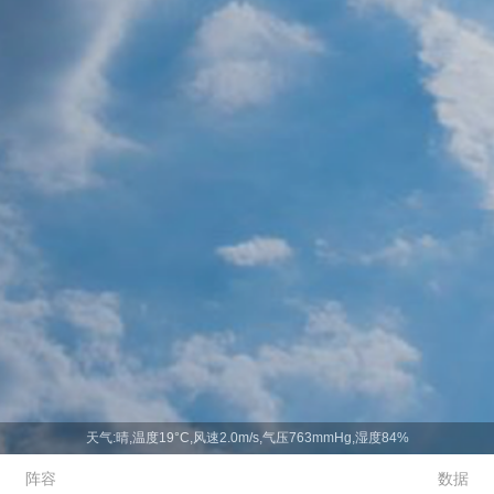
天气:晴,温度19°C,风速2.0m/s,气压763mmHg,湿度84%
阵容
数据