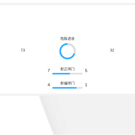
危险进攻
73
32
射正球门
7
5
射偏球门
4
1