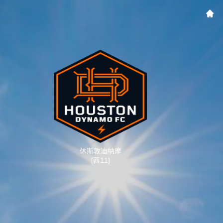
休斯敦迪纳摩
[西11]