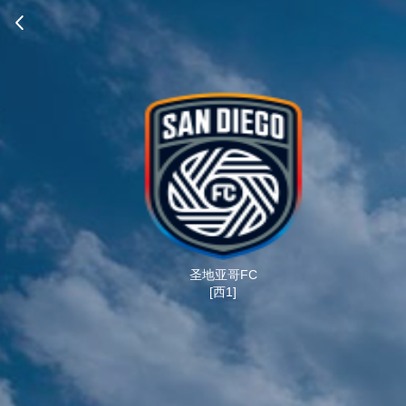
圣地亚哥FC
[西1]