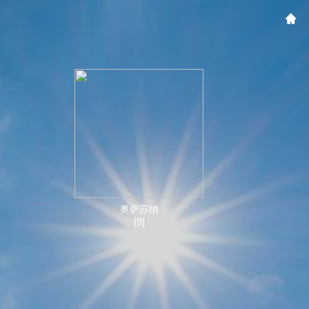
奥萨苏纳
[9]