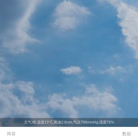
天气:晴,温度13°C,风速2.6m/s,气压768mmHg,湿度76%
阵容
数据