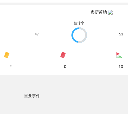
奥萨苏纳
控球率
47
53
2
0
10
重要事件