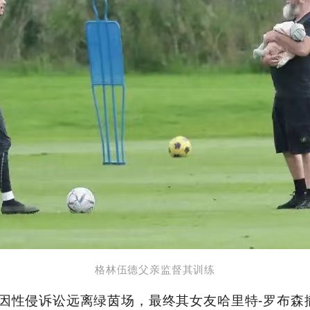
格林伍德父亲监督其训练
因性侵诉讼远离绿茵场，最终其女友哈里特-罗布森