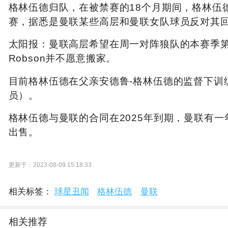
格林伍德归队，在被禁赛的18个月期间，格林伍
赛，据悉是曼联某些高层和曼联女队球员反对其
太阳报：曼联高层希望在周一对阵狼队的本赛季第一
Robson并不愿意搬家。
目前格林伍德在父亲安德鲁-格林伍德的监督下
员）。
格林伍德与曼联的合同在2025年到期，曼联有
出售。
更新于：2023-08-09 15:18:33
相关标签：
球星丑闻
格林伍德
曼联
相关推荐