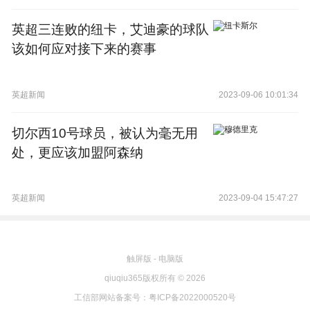
英超三连败的纽卡，艾迪豪的球队
该如何应对接下来的赛事
英超新闻
2023-09-06 10:01:34
切尔西10号球员，被认为毫无用
处，更应该加盟阿森纳
英超新闻
2023-09-04 15:47:27
触屏版
-
电脑版
qiuqiu365版权所有 © 2026
工信部网站备案号：粤ICP备2022000520号