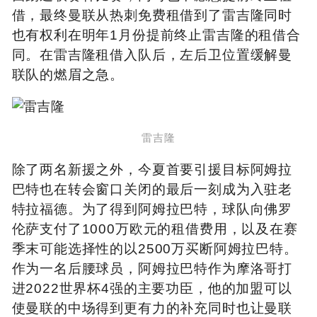
借，最终曼联从热刺免费租借到了雷吉隆同时
也有权利在明年1月份提前终止雷吉隆的租借合
同。在雷吉隆租借入队后，左后卫位置缓解曼
联队的燃眉之急。
雷吉隆
除了两名新援之外，今夏首要引援目标阿姆拉
巴特也在转会窗口关闭的最后一刻成为入驻老
特拉福德。为了得到阿姆拉巴特，球队向佛罗
伦萨支付了1000万欧元的租借费用，以及在赛
季末可能选择性的以2500万买断阿姆拉巴特。
作为一名后腰球员，阿姆拉巴特作为摩洛哥打
进2022世界杯4强的主要功臣，他的加盟可以
使曼联的中场得到更有力的补充同时也让曼联