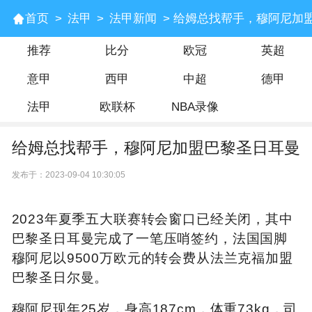
首页
>
法甲
>
法甲新闻
> 给姆总找帮手，穆阿尼加
推荐
比分
欧冠
英超
意甲
西甲
中超
德甲
法甲
欧联杯
NBA录像
给姆总找帮手，穆阿尼加盟巴黎圣日耳曼
发布于：2023-09-04 10:30:05
2023年夏季五大联赛转会窗口已经关闭，其中
巴黎圣日耳曼完成了一笔压哨签约，法国国脚
穆阿尼以9500万欧元的转会费从法兰克福加盟
巴黎圣日尔曼。
穆阿尼现年25岁，身高187cm，体重73kg，司